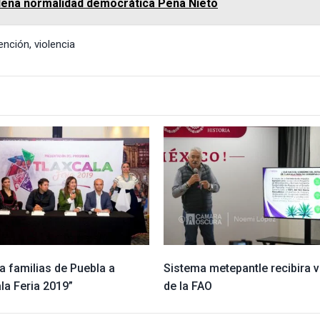
plena normalidad democrática Peña Nieto
ención
,
violencia
 a familias de Puebla a
Sistema metepantle recibira v
la Feria 2019”
de la FAO