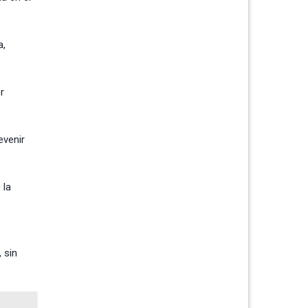
a,
r
evenir
 la
 sin