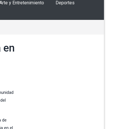
 Arte y Entretenimiento
Deportes
a en
omunidad
 del
a de
a en el