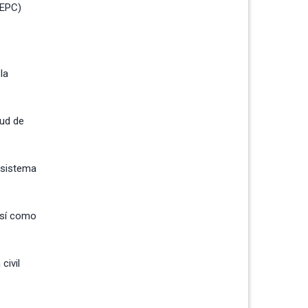
EPC
)
la
lud de
l sistema
así como
civil