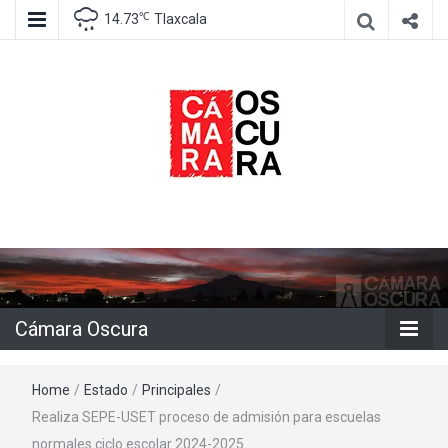
℃
14.73
Tlaxcala
Agencia de información e imagen
Cámara
Oscura
Cámara Oscura
Home
/
Estado
/
Principales
/
Realiza SEPE-USET proceso de admisión para escuelas
normales ciclo escolar 2024-2025