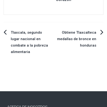
Navegación
Tlaxcala, segundo
Obtiene Tlaxcalteca
lugar nacional en
medallas de bronce en
de
combate a la pobreza
honduras
alimentaria
entradas