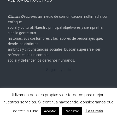
ACERCA DE NOSOTROS
Cámara Oscura
es un medio de comunicación multimedia con
enfoque
social y cultural. Nuestro principal objetivo es y siempre ha
sido la gente, sus
historias, sus costumbres y las labores de personajes que,
desde los distintos
ámbitos y circunstancias sociales, buscan superarse, ser
referentes de un cambio
social y defender los derechos humanos.
Seguir leyendo
Utilizamos cookies propias y de terceros para mejorar
nuestros servicios. Si continúa navegando, consideramos que
Copyright © 2026
Cámara Oscura
. All rights reserved.
acepta su uso.
Leer más
Aceptar
Rechazar
Designed by
FameThemes