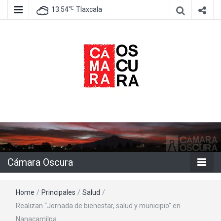
℃
13.54
Tlaxcala
Agencia de información e imagen
Cámara
Oscura
Cámara Oscura
Home
/
Principales
/
Salud
/
Realizan “Jornada de bienestar, salud y municipio” en
Nanacamilpa