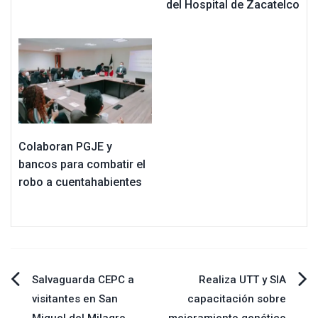
del Hospital de Zacatelco
Colaboran PGJE y
bancos para combatir el
robo a cuentahabientes
Navegación
Salvaguarda CEPC a
Realiza UTT y SIA
visitantes en San
capacitación sobre
de
Miguel del Milagro
mejoramiento genético