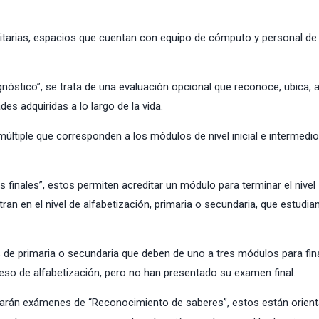
itarias, espacios que cuentan con equipo de cómputo y personal de
stico”, se trata de una evaluación opcional que reconoce, ubica, a
ades adquiridas a lo largo de la vida.
últiple que corresponden a los módulos de nivel inicial e intermedio
finales”, estos permiten acreditar un módulo para terminar el nivel
n en el nivel de alfabetización, primaria o secundaria, que estudia
de primaria o secundaria que deben de uno a tres módulos para fina
eso de alfabetización, pero no han presentado su examen final.
licarán exámenes de “Reconocimiento de saberes”, estos están orien