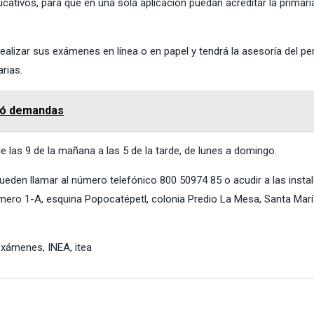
ativos, para que en una sola aplicación puedan acreditar la primaria
realizar sus exámenes en línea o en papel y tendrá la asesoría del pe
rias.
dió demandas
 las 9 de la mañana a las 5 de la tarde, de lunes a domingo.
eden llamar al número telefónico 800 50974 85 o acudir a las insta
úmero 1-A, esquina Popocatépetl, colonia Predio La Mesa, Santa Mar
exámenes
,
INEA
,
itea