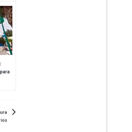
l
 para
tura
rios