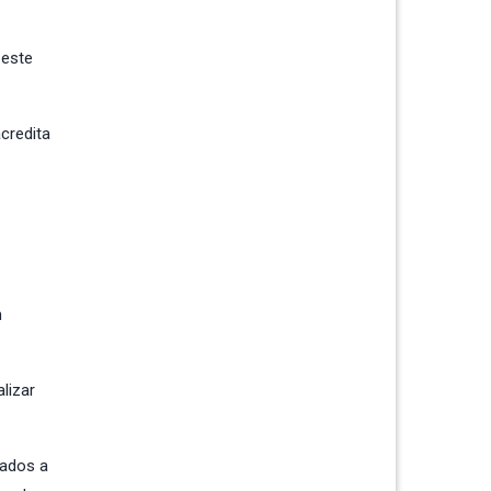
 este
credita
n
lizar
tados a