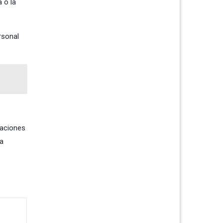
 o la
rsonal
laciones
ía