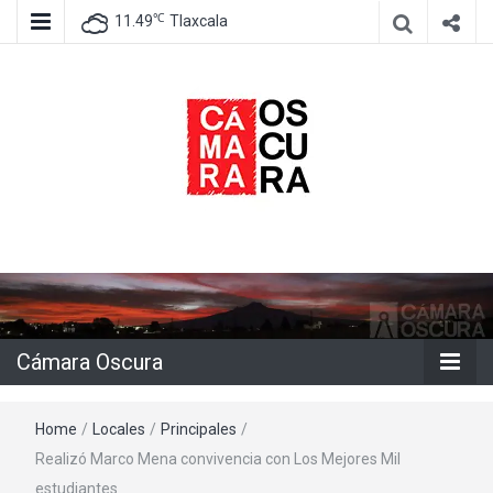
℃
11.49
Tlaxcala
Agencia de información e imagen
Cámara
Oscura
Cámara Oscura
Home
/
Locales
/
Principales
/
Realizó Marco Mena convivencia con Los Mejores Mil
estudiantes