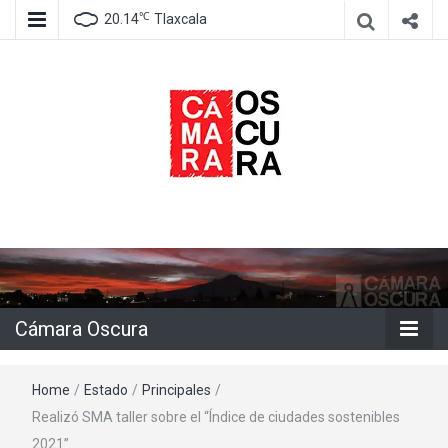
℃
20.14
Tlaxcala
Agencia de información e imagen
Cámara
Oscura
Cámara Oscura
Home
/
Estado
/
Principales
/
Realizó SMA taller sobre el “Índice de ciudades sostenibles
2021”