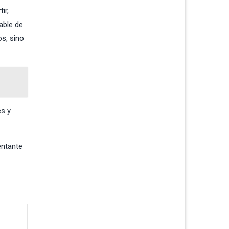
ir,
able de
s, sino
es y
entante