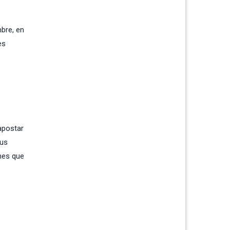
bre, en
es
apostar
sus
ones que