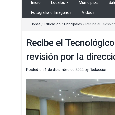
Inicio
Locales
Municipios
Sal
Fotografía e Imágenes
Videos
Home
/
Educación
/
Principales
/
Recibe el Tecnológ
Recibe el Tecnológico
revisión por la direc
Posted on
1 de diciembre de 2022
by
Redacción