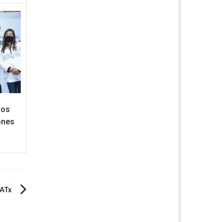
vos
ones
UATx