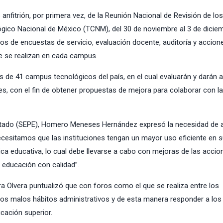
 anfitrión, por primera vez, de la Reunión Nacional de Revisión de los
ógico Nacional de México (TCNM), del 30 de noviembre al 3 de diciem
ados de encuestas de servicio, evaluación docente, auditoría y accion
e se realizan en cada campus.
es de 41 campus tecnológicos del país, en el cual evaluarán y darán a
es, con el fin de obtener propuestas de mejora para colaborar con la
l Estado (SEPE), Homero Meneses Hernández expresó la necesidad de 
necesitamos que las instituciones tengan un mayor uso eficiente en 
ica educativa, lo cual debe llevarse a cabo con mejoras de las acci
 educación con calidad”.
ora Olvera puntualizó que con foros como el que se realiza entre los
 los malos hábitos administrativos y de esta manera responder a los
cación superior.