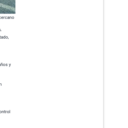
 cercano
,
tado,
años y
n
ontrol