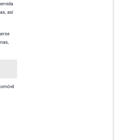
hervida
as, así
gerse
anas,
tomóvil