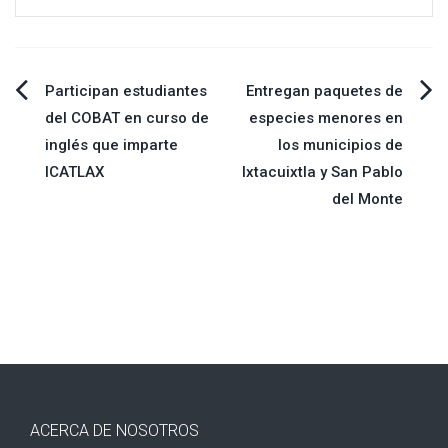
Navegación
Participan estudiantes
Entregan paquetes de
del COBAT en curso de
especies menores en
de
inglés que imparte
los municipios de
ICATLAX
Ixtacuixtla y San Pablo
entradas
del Monte
ACERCA DE NOSOTROS