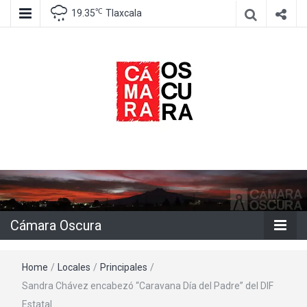
℃
19.35
Tlaxcala
Agencia de información e imagen
Cámara
Oscura
Cámara Oscura
Home
/
Locales
/
Principales
/
Sandra Chávez encabezó “Caravana Día del Padre” del DIF
Estatal