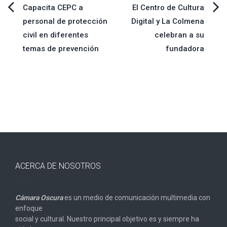
Navegación
Capacita CEPC a
El Centro de Cultura
personal de protección
Digital y La Colmena
de
civil en diferentes
celebran a su
temas de prevención
fundadora
entradas
ACERCA DE NOSOTROS
Cámara Oscura
es un medio de comunicación multimedia con
enfoque
social y cultural. Nuestro principal objetivo es y siempre ha