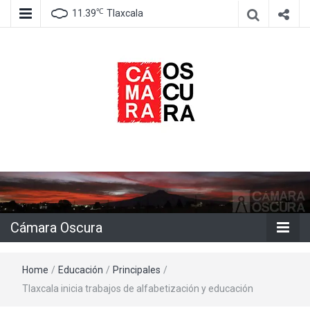
℃
11.39
Tlaxcala
Agencia de información e imagen
Cámara
Oscura
Cámara Oscura
Home
/
Educación
/
Principales
/
Tlaxcala inicia trabajos de alfabetización y educación