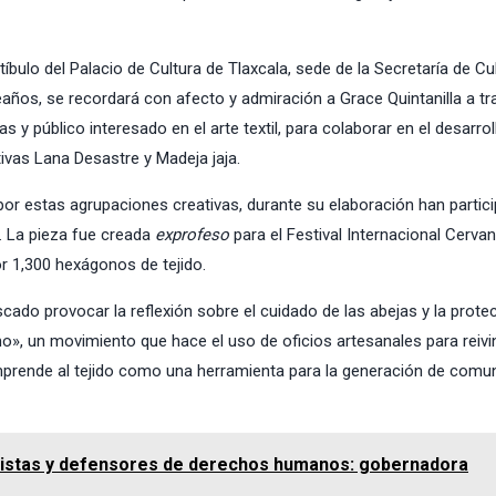
stíbulo del Palacio de Cultura de Tlaxcala, sede de la Secretaría de Cu
años, se recordará con afecto y admiración a Grace Quintanilla a tr
s y público interesado en el arte textil, para colaborar en el desarrol
ctivas Lana Desastre y Madeja jaja.
por estas agrupaciones creativas, durante su elaboración han partic
. La pieza fue creada
exprofeso
para el Festival Internacional Cerva
or 1,300 hexágonos de tejido.
cado provocar la reflexión sobre el cuidado de las abejas y la prote
smo», un movimiento que hace el uso de oficios artesanales para reivi
omprende al tejido como una herramienta para la generación de comu
odistas y defensores de derechos humanos: gobernadora