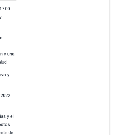
17:00
y
se
ón y una
salud.
ivo y
 2022
as y el
estos
rtir de