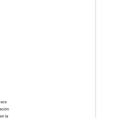
race
iación
en la