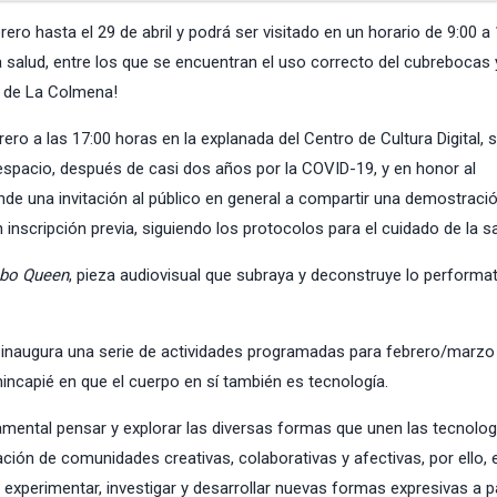
o hasta el 29 de abril y podrá ser visitado en un horario de 9:00 a 
a salud, entre los que se encuentran el uso correcto del cubrebocas 
rte de La Colmena!
ro a las 17:00 horas en la explanada del Centro de Cultura Digital, 
e espacio, después de casi dos años por la COVID-19, y en honor al
nde una invitación al público en general a compartir una demostraci
n inscripción previa, siguiendo los protocolos para el cuidado de la 
bo Queen
, pieza audiovisual que subraya y deconstruye lo performat
 inaugura una serie de actividades programadas para febrero/marzo
incapié en que el cuerpo en sí también es tecnología.
mental pensar y explorar las diversas formas que unen las tecnologí
ción de comunidades creativas, colaborativas y afectivas, por ello, 
xperimentar, investigar y desarrollar nuevas formas expresivas a pa