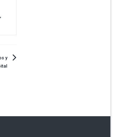
,
os y
ital