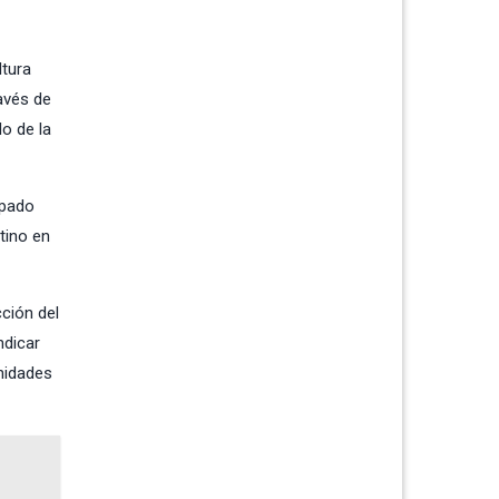
ltura
avés de
lo de la
ipado
ntino en
cción del
ndicar
nidades