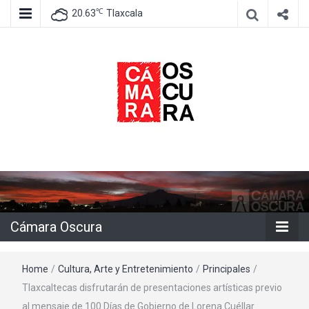
℃
20.63
Tlaxcala
Agencia de información e imagen
Cámara
Oscura
Cámara Oscura
Home
/
Cultura, Arte y Entretenimiento
/
Principales
/
Tlaxcaltecas disfrutarán de presentaciones artísticas previo
al mensaje de 100 Días de Gobierno de Lorena Cuéllar