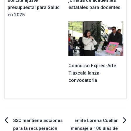
solicita ajuste
jornada de academias
presupuestal para Salud
estatales para docentes
en 2025
Concurso Expres-Arte
Tlaxcala lanza
convocatoria
Navegación
SSC mantiene acciones
Emite Lorena Cuéllar
para la recuperación
mensaje a 100 días de