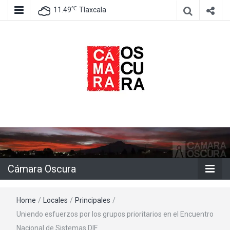
℃
11.49
Tlaxcala
Agencia de información e imagen
Cámara
Oscura
Cámara Oscura
Home
/
Locales
/
Principales
/
Uniendo esfuerzos por los grupos prioritarios en el Encuentro
Nacional de Sistemas DIF