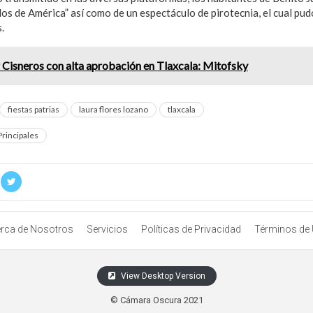
los de América” así como de un espectáculo de pirotecnia, el cual pu
.
 Cisneros con alta aprobación en Tlaxcala: Mitofsky
fiestas patrias
laura flores lozano
tlaxcala
Principales
rca de Nosotros
Servicios
Políticas de Privacidad
Términos de
View Desktop Version
© Cámara Oscura 2021