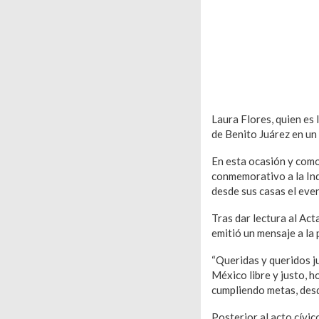
Laura Flores, quien es 
de Benito Juárez en un
En esta ocasión y como 
conmemorativo a la Ind
desde sus casas el eve
Tras dar lectura al Ac
emitió un mensaje a la 
“Queridas y queridos j
México libre y justo, 
cumpliendo metas, desd
Posterior al acto cívic