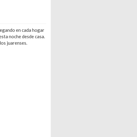
egando en cada hogar
 esta noche desde casa.
los juarenses.