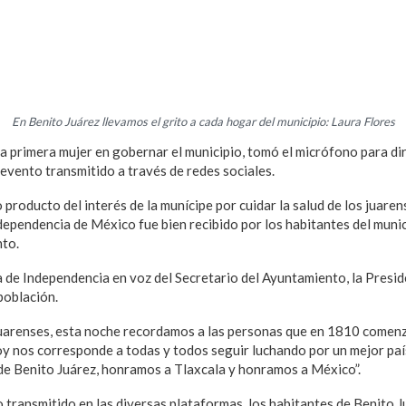
En Benito Juárez llevamos el grito a cada hogar del municipio: Laura Flores
la primera mujer en gobernar el municipio, tomó el micrófono para dir
 evento transmitido a través de redes sociales.
producto del interés de la munícipe por cuidar la salud de los juarens
ependencia de México fue bien recibido por los habitantes del munic
nto.
ta de Independencia en voz del Secretario del Ayuntamiento, la Presi
población.
uarenses, esta noche recordamos a las personas que en 1810 comenz
hoy nos corresponde a todas y todos seguir luchando por un mejor p
e Benito Juárez, honramos a Tlaxcala y honramos a México”.
o transmitido en las diversas plataformas, los habitantes de Benito 