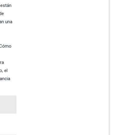
 están
de
gan una
 ¿Cómo
ra
, el
tancia