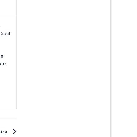
os
 de
tiza