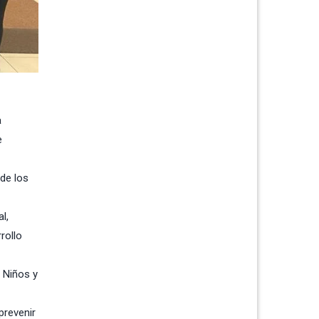
a
e
 de los
l,
rollo
 Niños y
prevenir