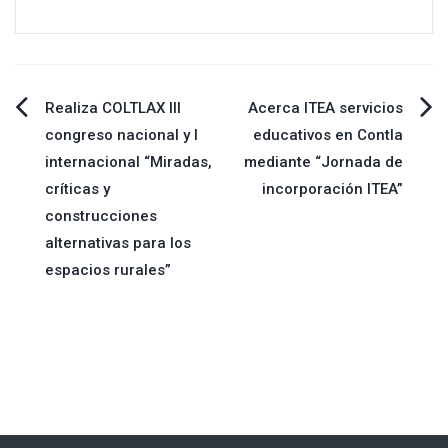
Navegación
Realiza COLTLAX III
Acerca ITEA servicios
congreso nacional y I
educativos en Contla
de
internacional “Miradas,
mediante “Jornada de
críticas y
incorporación ITEA”
entradas
construcciones
alternativas para los
espacios rurales”