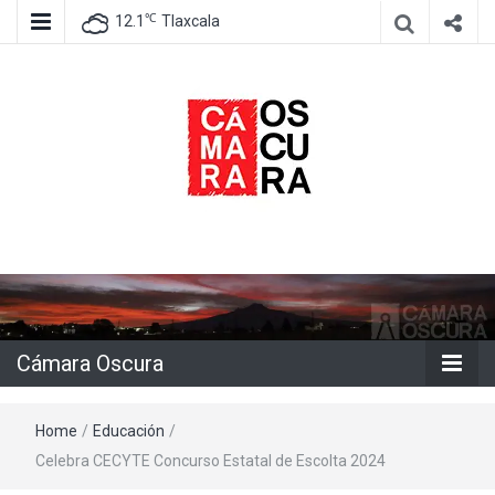
℃
12.1
Tlaxcala
Agencia de información e imagen
Cámara
Oscura
Cámara Oscura
Home
/
Educación
/
Celebra CECYTE Concurso Estatal de Escolta 2024