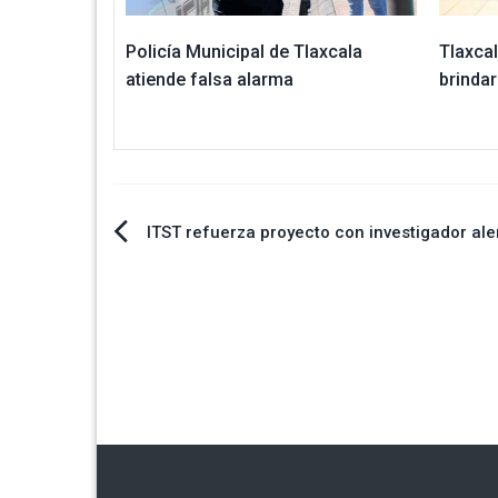
Policía Municipal de Tlaxcala
Tlaxcal
atiende falsa alarma
brindar
Navegación
ITST refuerza proyecto con investigador al
de
entradas