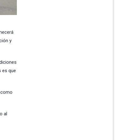
anecerá
ción y
ndiciones
s es que
sí como
o al