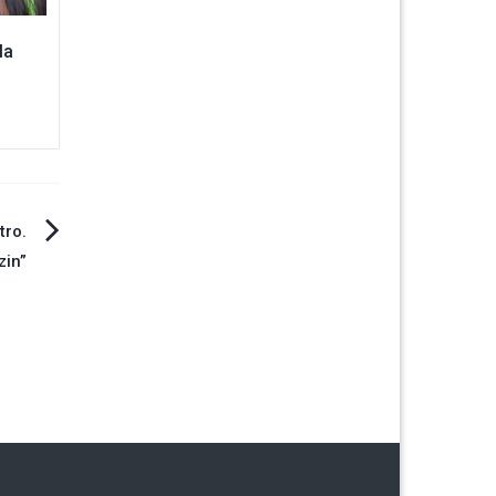
la
tro.
zin”