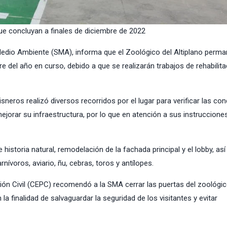
que concluyan a finales de diciembre de 2022
e Medio Ambiente (SMA), informa que el Zoológico del Altiplano perm
re del año en curso, debido a que se realizarán trabajos de rehabilita
neros realizó diversos recorridos por el lugar para verificar las co
ejorar su infraestructura, por lo que en atención a sus instruccione
historia natural, remodelación de la fachada principal y el lobby, a
nívoros, aviario, ñu, cebras, toros y antílopes.
ión Civil (CEPC) recomendó a la SMA cerrar las puertas del zoológic
la finalidad de salvaguardar la seguridad de los visitantes y evitar