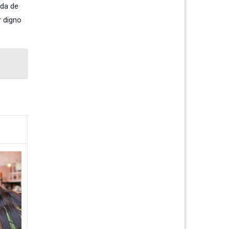
rda de
r digno