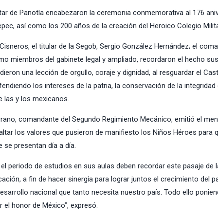
litar de Panotla encabezaron la ceremonia conmemorativa al 176 ani
ec, así como los 200 años de la creación del Heroico Colegio Milita
Cisneros, el titular de la Segob, Sergio González Hernández; el com
como miembros del gabinete legal y ampliado, recordaron el hecho su
ieron una lección de orgullo, coraje y dignidad, al resguardar el Cast
endiendo los intereses de la patria, la conservación de la integridad 
de las y los mexicanos.
 Serrano, comandante del Segundo Regimiento Mecánico, emitió el men
esaltar los valores que pusieron de manifiesto los Niños Héroes para 
 se presentan día a día.
a el periodo de estudios en sus aulas deben recordar este pasaje de l
cación, a fin de hacer sinergia para lograr juntos el crecimiento del p
 desarrollo nacional que tanto necesita nuestro país. Todo ello ponie
 el honor de México”, expresó.