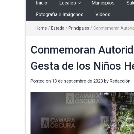
Inicio
Locales
Municipios
Sal
Fotografía e Imágenes
Videos
Home
/
Estado
/
Principales
/
Conmemoran Autoridad
Conmemoran Autorida
Gesta de los Niños H
Posted on
13 de septiembre de 2023
by
Redacción