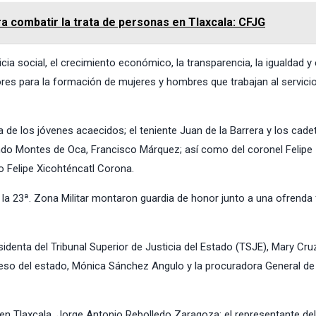
a combatir la trata de personas en Tlaxcala: CFJG
icia social, el crecimiento económico, la transparencia, la igualdad y 
res para la formación de mujeres y hombres que trabajan al servicio
a de los jóvenes acaecidos; el teniente Juan de la Barrera y los cade
ando Montes de Oca, Francisco Márquez; así como del coronel Felipe
 Felipe Xicohténcatl Corona.
 la 23ª. Zona Militar montaron guardia de honor junto a una ofrenda f
identa del Tribunal Superior de Justicia del Estado (TSJE), Mary Cru
greso del estado, Mónica Sánchez Angulo y la procuradora General de 
en Tlaxcala, Jorge Antonio Rebolledo Zaragoza; el representante del