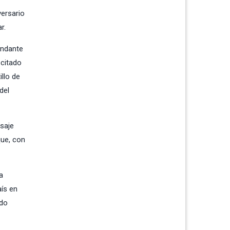
versario
r.
andante
scitado
illo de
del
saje
que, con
a
aís en
ndo