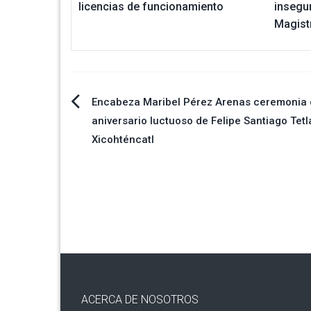
licencias de funcionamiento
insegur
Magist
Navegación
Encabeza Maribel Pérez Arenas ceremonia 
aniversario luctuoso de Felipe Santiago Tet
de
Xicohténcatl
entradas
ACERCA DE NOSOTROS