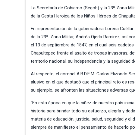
La Secretaría de Gobierno (Segob) y la 23ª Zona Mi
de la Gesta Heroica de los Niños Héroes de Chapultep
En representación de la gobernadora Lorena Cuéllar 
de la 23ª. Zona Militar, Andrés Ojeda Ramírez, así 
el 13 de septiembre de 1847, en el cual seis cadetes d
Chapultepec frente al asalto de tropas invasoras; def
territorio nacional, su independencia y la seguridad 
Al respecto, el coronel A.B.D.E.M. Carlos Elizondo
alusivo en el que destacó que el principal reto es r
su ejemplo, se afronten las situaciones adversas que
“En esta época en que la niñez de nuestro país inici
historia para brindar todo su esfuerzo, alegría y dedi
materia de educación, justicia, salud, seguridad y el
siempre de manifiesto el pensamiento de hacerlo por