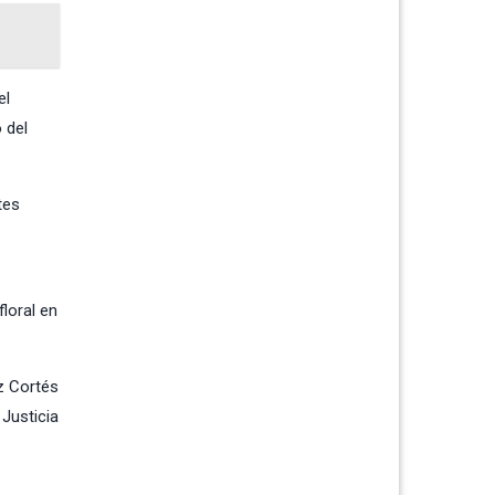
el
 del
tes
loral en
z Cortés
Justicia