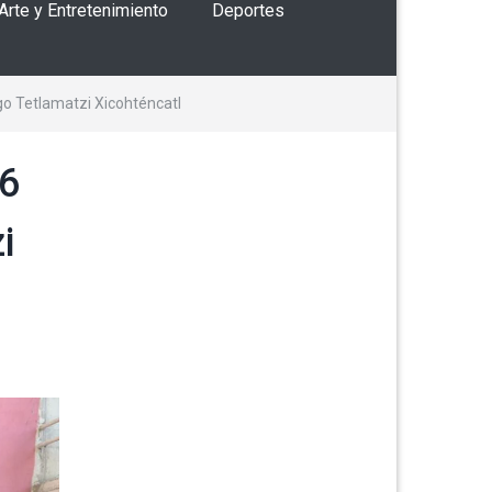
 Arte y Entretenimiento
Deportes
go Tetlamatzi Xicohténcatl
76
i