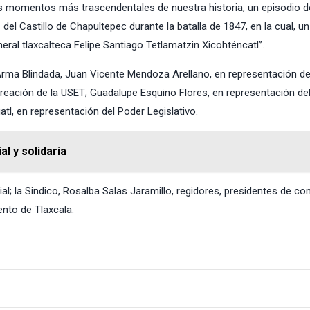
s momentos más trascendentales de nuestra historia, un episodio d
 del Castillo de Chapultepec durante la batalla de 1847, en la cual, un
al tlaxcalteca Felipe Santiago Tetlamatzin Xicohténcatl”.
Arma Blindada, Juan Vicente Mendoza Arellano, en representación de 
ecreación de la USET; Guadalupe Esquino Flores, en representación de
tl, en representación del Poder Legislativo.
l y solidaria
; la Sindico, Rosalba Salas Jaramillo, regidores, presidentes de co
nto de Tlaxcala.