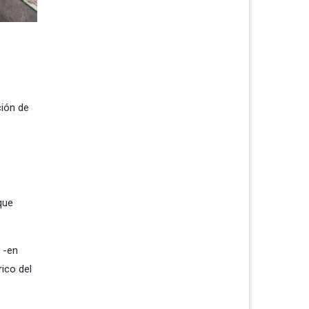
ción de
que
 -en
ico del