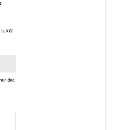
e
la XXIII
l
munidad,