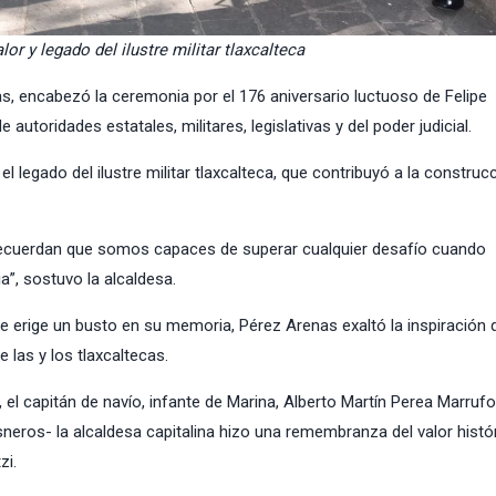
or y legado del ilustre militar tlaxcalteca
as, encabezó la ceremonia por el 176 aniversario luctuoso de Felipe
autoridades estatales, militares, legislativas y del poder judicial.
l legado del ilustre militar tlaxcalteca, que contribuyó a la construc
s recuerdan que somos capaces de superar cualquier desafío cuando
ia”, sostuvo la alcaldesa.
se erige un busto en su memoria, Pérez Arenas exaltó la inspiración 
 las y los tlaxcaltecas.
l capitán de navío, infante de Marina, Alberto Martín Perea Marrufo
neros- la alcaldesa capitalina hizo una remembranza del valor histór
zi.