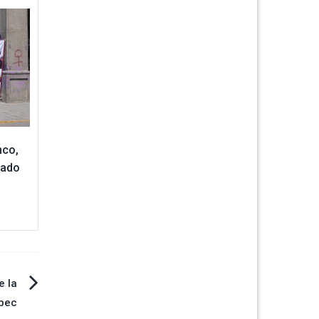
nco,
tado
e la
epec