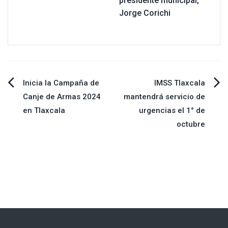
presidente municipal,
Jorge Corichi
Navegación
Inicia la Campaña de
IMSS Tlaxcala
Canje de Armas 2024
mantendrá servicio de
de
en Tlaxcala
urgencias el 1° de
octubre
entradas