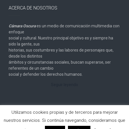
ACERCA DE NOSOTROS
Cámara Oscura
es un medio de comunicación multimedia con
enfoque
social y cultural. Nuestro principal objetivo es y siempre ha
sido la gente, sus
historias, sus costumbres y las labores de personajes que,
desde los distintos
ámbitos y circunstancias sociales, buscan superarse, ser
referentes de un cambio
social y defender los derechos humanos.
Seguir leyendo
Utilizamos cookies propias y de terceros para mejorar
nuestros servicios. Si continúa navegando, consideramos que
Copyright © 2026
Cámara Oscura
. All rights reserved.