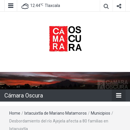
℃
12.44
Tlaxcala
Agencia de información e imagen
Cámara
Oscura
Cámara Oscura
Home
/
Ixtacuixtla de Mariano Matamoros
/
Municipios
/
Desbordamiento del río Ajejela afecta a 80 familias en
Ixtacuixtla