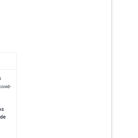
os
 de