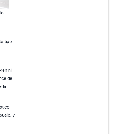
la
te tipo
ren ni
ance de
e la
stico,
suelo, y