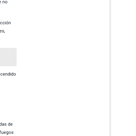
e no
ección
es,
ncendido
idas de
 fuegos