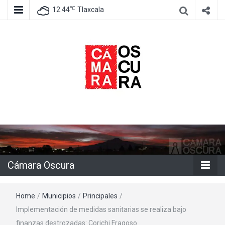
℃
12.44
Tlaxcala
Agencia de información e imagen
Cámara
Oscura
Cámara Oscura
Home
/
Municipios
/
Principales
/
Implementación de medidas sanitarias se realiza bajo
finanzas destrozadas: Corichi Fragoso