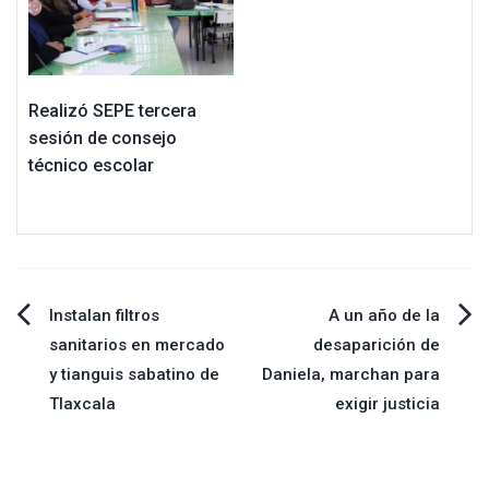
Realizó SEPE tercera
sesión de consejo
técnico escolar
Navegación
Instalan filtros
A un año de la
sanitarios en mercado
desaparición de
de
y tianguis sabatino de
Daniela, marchan para
Tlaxcala
exigir justicia
entradas