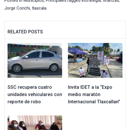
Posted in
Municipios
,
Principales
Tagged
estrategia
,
finanzas
,
Jorge Corichi
,
tlaxcala
RELATED POSTS
SSC recupera cuatro
Invita IDET a la “Expo
unidades vehiculares con
medio maratón
reporte de robo
Internacional Tlaxcallan”