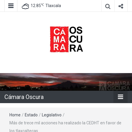
℃
12.85
Tlaxcala
Agencia de información e imagen
Cámara
Oscura
Cámara Oscura
Home
/
Estado
/
Legislativo
/
Más de trece mil acciones ha realizado la CEDHT en favor de
los tlaxcaltecas