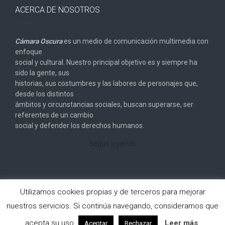
ACERCA DE NOSOTROS
Cámara Oscura
es un medio de comunicación multimedia con
enfoque
social y cultural. Nuestro principal objetivo es y siempre ha
sido la gente, sus
historias, sus costumbres y las labores de personajes que,
desde los distintos
ámbitos y circunstancias sociales, buscan superarse, ser
referentes de un cambio
social y defender los derechos humanos.
Seguir leyendo
Utilizamos cookies propias y de terceros para mejorar
nuestros servicios. Si continúa navegando, consideramos que
Copyright © 2026
Cámara Oscura
. All rights reserved.
acepta su uso.
Leer más
Aceptar
Rechazar
Designed by
FameThemes