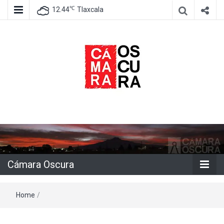
℃
12.44
Tlaxcala
Agencia de información e imagen
Cámara
Oscura
Cámara Oscura
Home
/