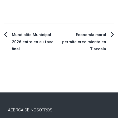
Navegación
Mundialito Municipal
Economía moral
2026 entra en su fase
permite crecimiento en
de
final
Tlaxcala
entradas
ACERCA DE NOSOTROS