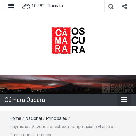
℃
10.58
Tlaxcala
Agencia de información e imagen
Cámara
Oscura
Cámara Oscura
Home
/
Nacional
/
Principales
/
Raymundo Vázquez encabeza inauguración «El arte del
Panda une al mundo»