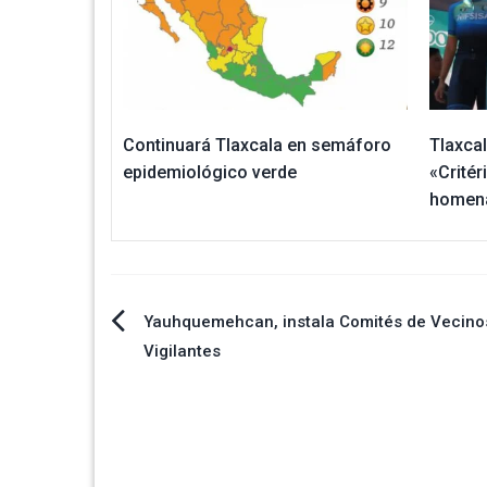
Continuará Tlaxcala en semáforo
Tlaxcal
epidemiológico verde
«Crité
homena
Navegación
Yauhquemehcan, instala Comités de Vecino
Vigilantes
de
entradas