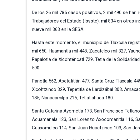
De los 26 mil 785 casos positivos, 2 mil 490 se han r
Trabajadores del Estado (Issste), mil 834 en otras in
nueve mil 363 en la SESA.
Hasta este momento, el municipio de Tlaxcala regis
mil 650, Huamantla mil 448, Zacatelco mil 327, Yau
Papalotla de Xicohténcatl 729, Tetla de la Solidarida
590.
Panotla 562, Apetatitlán 477, Santa Cruz Tlaxcala 4
Xicohtzinco 329, Tepetitla de Lardizábal 303, Amaxa
185, Nanacamilpa 215, Tetlatlahuca 180.
Santa Catarina Ayometla 173, San Francisco Tetlanoh
Acuamanala 123, San Lorenzo Axocomanitla 116, San
Cuaxomulco 114, San Juan Huactzinco 103, San Jeró