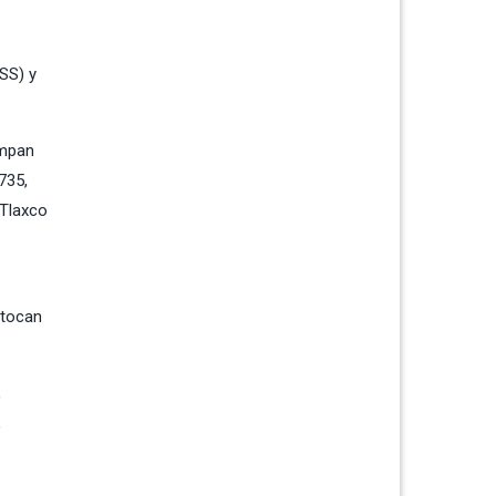
MSS) y
empan
735,
 Tlaxco
ltocan
,
,