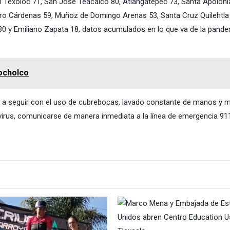
ián Texoloc 71, San José Teacalco 80, Atlangatepec 73, Santa Apoloni
o Cárdenas 59, Muñoz de Domingo Arenas 53, Santa Cruz Quilehtla 
 30 y Emiliano Zapata 18, datos acumulados en lo que va de la pand
locholco
ón a seguir con el uso de cubrebocas, lavado constante de manos y 
 virus, comunicarse de manera inmediata a la línea de emergencia 91