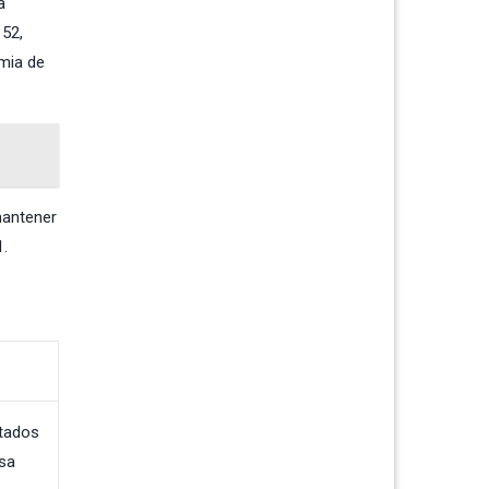
a
52,
emia de
mantener
1.