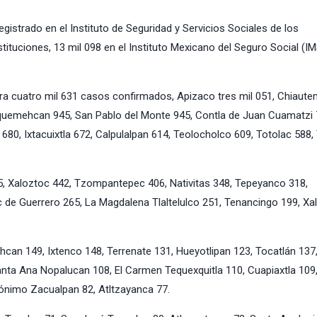
egistrado en el Instituto de Seguridad y Servicios Sociales de los
stituciones, 13 mil 098 en el Instituto Mexicano del Seguro Social (I
tra cuatro mil 631 casos confirmados, Apizaco tres mil 051, Chiaut
hquemehcan 945, San Pablo del Monte 945, Contla de Juan Cuamatzi 
d 680, Ixtacuixtla 672, Calpulalpan 614, Teolocholco 609, Totolac 588,
45, Xaloztoc 442, Tzompantepec 406, Nativitas 348, Tepeyanco 318,
c de Guerrero 265, La Magdalena Tlaltelulco 251, Tenancingo 199, Xa
can 149, Ixtenco 148, Terrenate 131, Hueyotlipan 123, Tocatlán 137
ta Ana Nopalucan 108, El Carmen Tequexquitla 110, Cuapiaxtla 109
nimo Zacualpan 82, Atltzayanca 77.