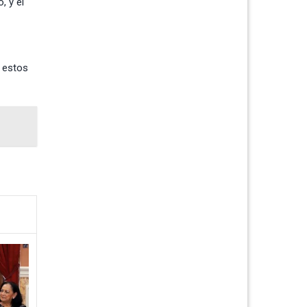
, y el
e estos