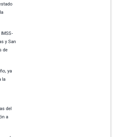
estado
la
l IMSS-
as y San
s de
ño, ya
 la
as del
ión a