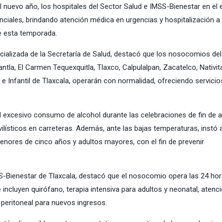
l nuevo año, los hospitales del
Sector Salud
e
IMSS-Bienestar
en el 
nciales, brindando atención médica en urgencias y hospitalización a 
te esta temporada.
cializada de la Secretaría de Salud, destacó que los nosocomios de
tla, El Carmen Tequexquitla, Tlaxco, Calpulalpan, Zacatelco, Nativit
 e Infantil de Tlaxcala, operarán con normalidad, ofreciendo servicio
 el excesivo consumo de alcohol durante las celebraciones de fin de a
lísticos en carreteras. Además, ante las bajas temperaturas, instó a
nores de cinco años y adultos mayores, con el fin de prevenir
S-Bienestar de Tlaxcala, destacó que el nosocomio opera las 24 hor
e incluyen quirófano, terapia intensiva para adultos y neonatal, atenc
s peritoneal para nuevos ingresos.