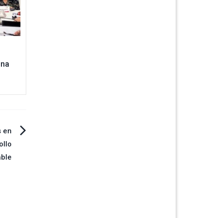
una
s en
ollo
able