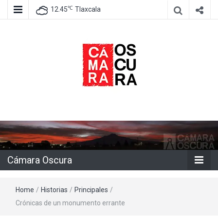
℃
12.45
Tlaxcala
Agencia de información e imagen
Cámara
Oscura
Cámara Oscura
Home
/
Historias
/
Principales
/
Crónicas de un monumento errante