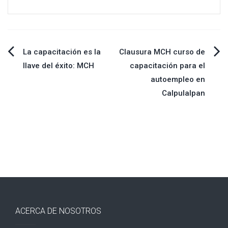
Navegación
La capacitación es la
Clausura MCH curso de
llave del éxito: MCH
capacitación para el
de
autoempleo en
Calpulalpan
entradas
ACERCA DE NOSOTROS