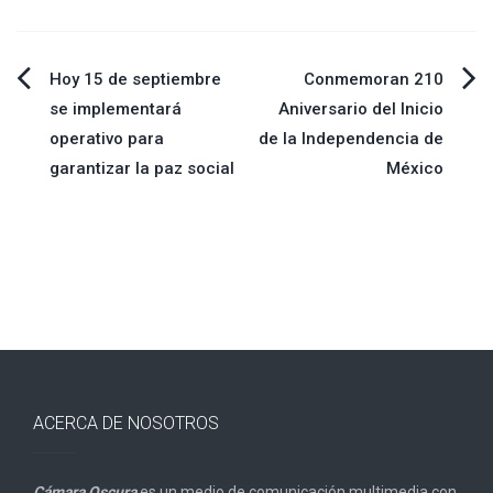
Navegación
Hoy 15 de septiembre
Conmemoran 210
se implementará
Aniversario del Inicio
de
operativo para
de la Independencia de
garantizar la paz social
México
entradas
ACERCA DE NOSOTROS
Cámara Oscura
es un medio de comunicación multimedia con