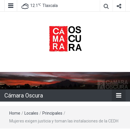
℃
12.1
Tlaxcala
Agencia de información e imagen
Cámara
Oscura
Cámara Oscura
Home
/
Locales
/
Principales
/
Mujeres exigen justicia y toman las instalaciones de la CEDH