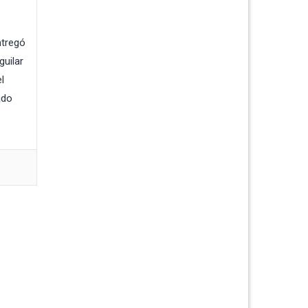
ntregó
guilar
l
ado