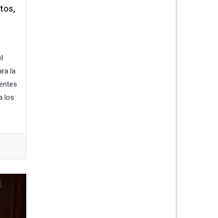
tos,
l
ara la
gentes
a los