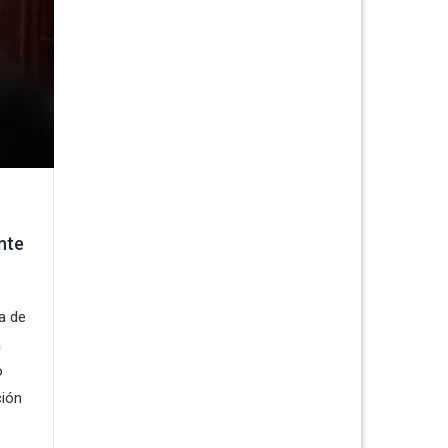
nte
a de
a
o
ción