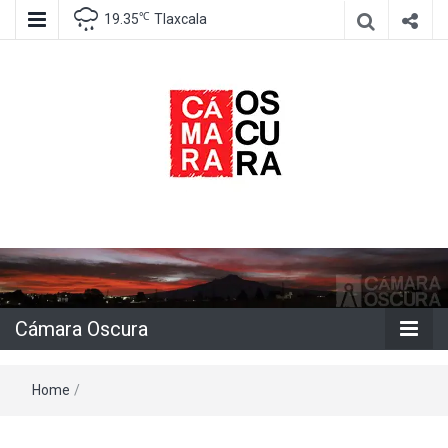
℃
19.35
Tlaxcala
Agencia de información e imagen
Cámara
Oscura
Cámara Oscura
Home
/