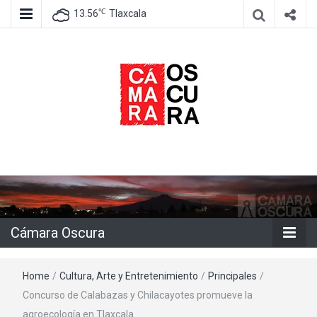
℃
13.56
Tlaxcala
Agencia de información e imagen
Cámara
Oscura
Cámara Oscura
Home
/
Cultura, Arte y Entretenimiento
/
Principales
/
Concurso de Calabazas y Chilacayotes promueve la
agroecología en Tlaxcala