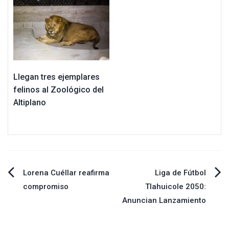
Llegan tres ejemplares
felinos al Zoológico del
Altiplano
Navegación
Lorena Cuéllar reafirma
Liga de Fútbol
compromiso
Tlahuicole 2050:
de
Anuncian Lanzamiento
entradas